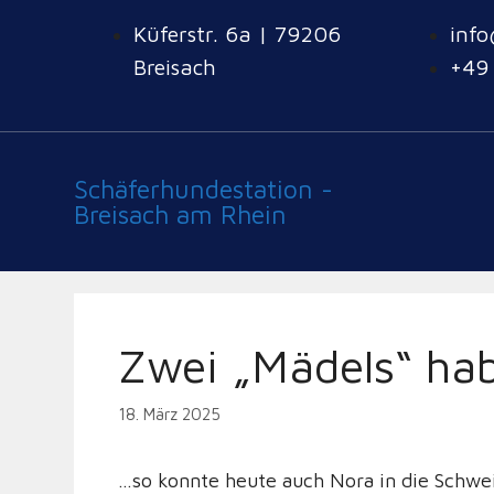
Küferstr. 6a | 79206
info
Breisach
+49
Schäferhundestation -
Breisach am Rhein
Zwei „Mädels“ ha
18. März 2025
…so konnte heute auch Nora in die Schwei