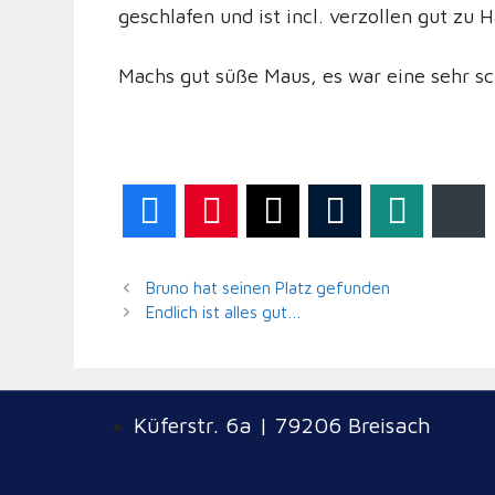
geschlafen und ist incl. verzollen gut zu
Machs gut süße Maus, es war eine sehr s
Facebook
Pinterest
Twitter
Tumblr
WhatsA
B
Bruno hat seinen Platz gefunden
Endlich ist alles gut…
Küferstr. 6a | 79206 Breisach