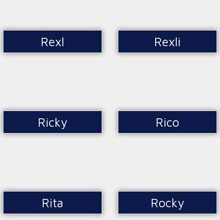
Rexl
Rexli
Ricky
Rico
Rita
Rocky