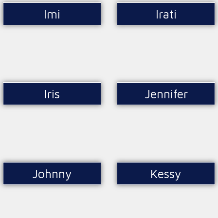
Imi
Irati
Iris
Jennifer
Johnny
Kessy