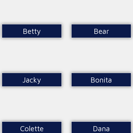
Betty
Bear
Jacky
Bonita
Colette
Dana