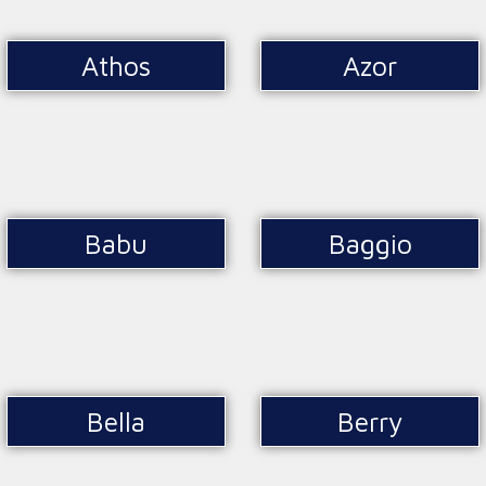
Athos
Azor
Babu
Baggio
Bella
Berry