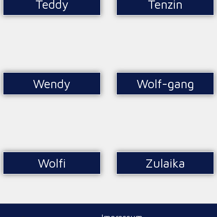
Teddy
Tenzin
Wendy
Wolf-gang
Wolfi
Zulaika