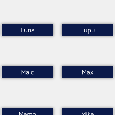
Luna
Lupu
Maic
Max
Memo
Mike