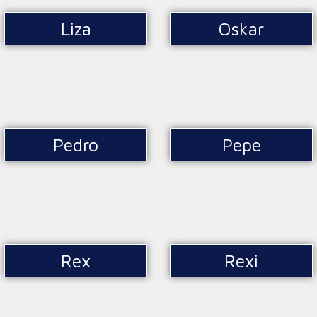
Liza
Oskar
Pedro
Pepe
Rex
Rexi