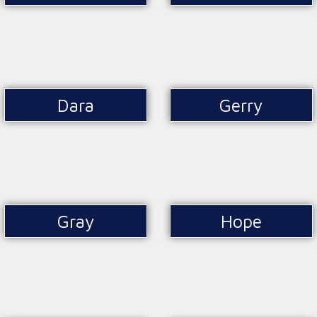
Dara
Gerry
Gray
Hope