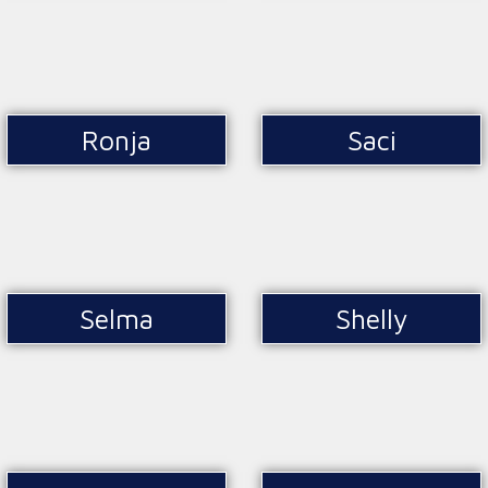
Ronja
Saci
Selma
Shelly