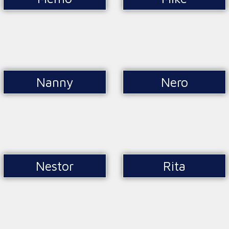
Nanny
Nero
Nestor
Rita