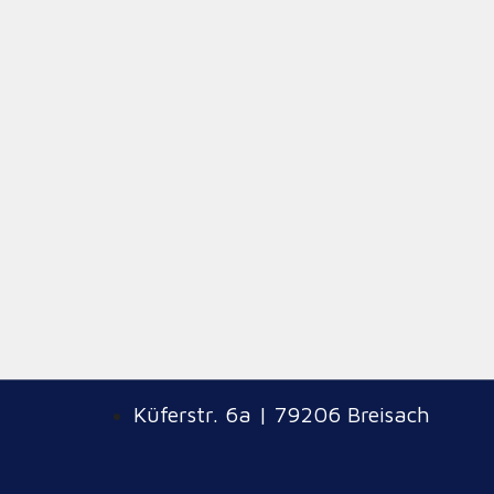
sein eigenes Zuhause bekommen!
Pia, die ihren Schäferhund ja verloren hat
einer „armen Socke“ ein Zuhause geben, u
Platz jetzt an Bruno, der von Pia ganz beg
→
Küferstr. 6a | 79206 Breisach