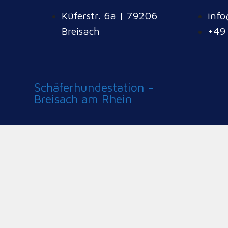
Küferstr. 6a | 79206
info
Breisach
+49
Schäferhundestation -
Breisach am Rhein
Fast auf den Tag gen
Jahr…
13. Juli 2026