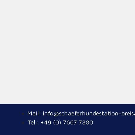
te, wollte wieder
nd so ging der
eistert war!
Mail: info@schaeferhundestation-breis
Tel.: +49 (0) 7667 7880