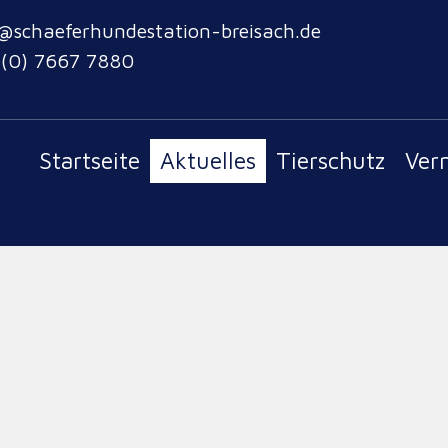
@schaeferhundestation-breisach.de
 (0) 7667 7880
Startseite
Aktuelles
Tierschutz
Ver
au ein