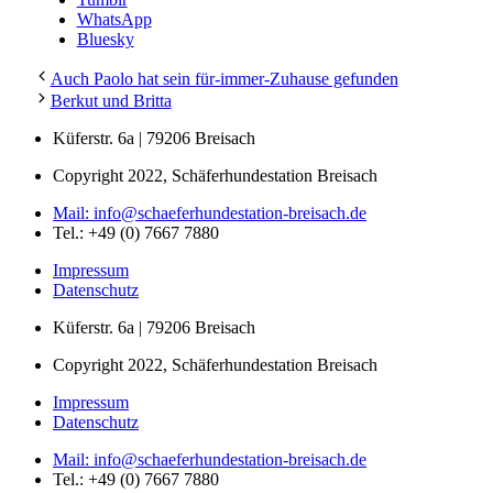
hat
WhatsApp
jetzt
Bluesky
ihre
eigene
Auch Paolo hat sein für-immer-Zuhause gefunden
Familie"
Berkut und Britta
Küferstr. 6a | 79206 Breisach
Copyright 2022, Schäferhundestation Breisach
Mail: info@schaeferhundestation-breisach.de
Tel.: +49 (0) 7667 7880
Impressum
Datenschutz
Küferstr. 6a | 79206 Breisach
Copyright 2022, Schäferhundestation Breisach
Impressum
Datenschutz
Mail: info@schaeferhundestation-breisach.de
Tel.: +49 (0) 7667 7880