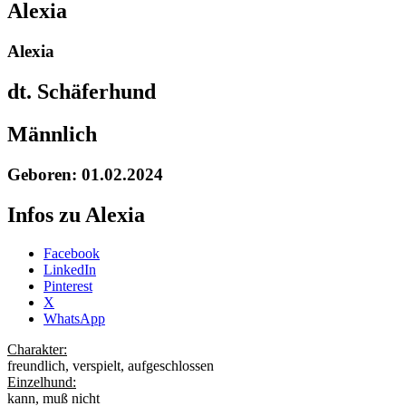
Alexia
Alexia
dt. Schäferhund
Männlich
Geboren: 01.02.2024
Infos zu Alexia
Share
Facebook
the
LinkedIn
post
Pinterest
"Alexia"
X
WhatsApp
Charakter:
freundlich, verspielt, aufgeschlossen
Einzelhund:
kann, muß nicht