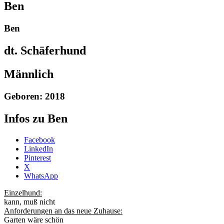
Ben
Ben
dt. Schäferhund
Männlich
Geboren: 2018
Infos zu Ben
Share
Facebook
the
LinkedIn
post
Pinterest
"Ben
X
-2023"
WhatsApp
Einzelhund:
kann, muß nicht
Anforderungen an das neue Zuhause:
Garten wäre schön