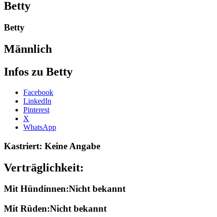
Betty
Betty
Männlich
Infos zu Betty
Share
Facebook
the
LinkedIn
post
Pinterest
"Betty"
X
WhatsApp
Kastriert: Keine Angabe
Verträglichkeit:
Mit Hündinnen:Nicht bekannt
Mit Rüden:Nicht bekannt