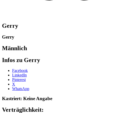
Gerry
Gerry
Männlich
Infos zu Gerry
Share
Facebook
the
LinkedIn
post
Pinterest
"Gerry-
X
2023"
WhatsApp
Kastriert: Keine Angabe
Verträglichkeit: