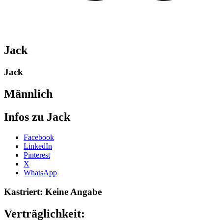
Jack
Jack
Männlich
Infos zu Jack
Share
Facebook
the
LinkedIn
post
Pinterest
"Jack-
X
2018"
WhatsApp
Kastriert: Keine Angabe
Verträglichkeit: