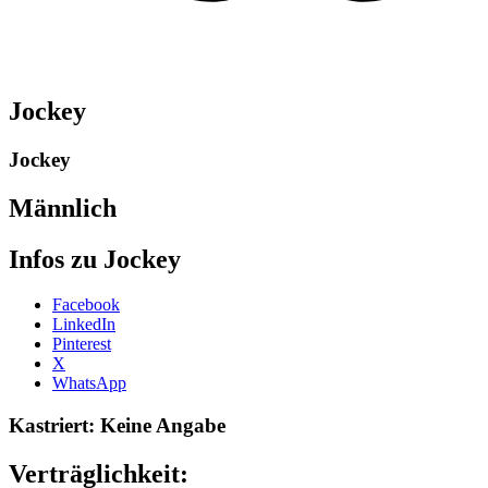
Jockey
Jockey
Männlich
Infos zu Jockey
Share
Facebook
the
LinkedIn
post
Pinterest
"Jockey-
X
2014"
WhatsApp
Kastriert: Keine Angabe
Verträglichkeit: