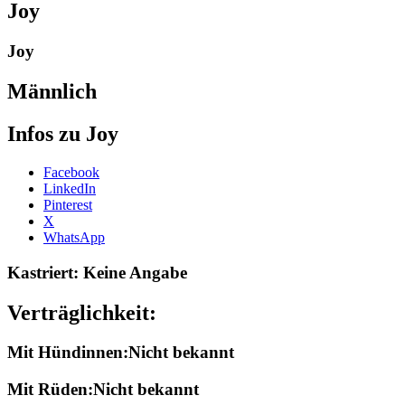
Joy
Joy
Männlich
Infos zu Joy
Share
Facebook
the
LinkedIn
post
Pinterest
"Joy-
X
2014"
WhatsApp
Kastriert: Keine Angabe
Verträglichkeit:
Mit Hündinnen:Nicht bekannt
Mit Rüden:Nicht bekannt