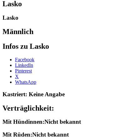
Lasko
Lasko
Männlich
Infos zu Lasko
Share
Facebook
the
LinkedIn
post
Pinterest
"Lasko-
X
2011"
WhatsApp
Kastriert: Keine Angabe
Verträglichkeit:
Mit Hündinnen:Nicht bekannt
Mit Rüden:Nicht bekannt