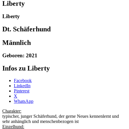
Liberty
Liberty
Dt. Schäferhund
Männlich
Geboren: 2021
Infos zu Liberty
Share
Facebook
the
LinkedIn
post
Pinterest
"Liberty-
X
2021"
WhatsApp
Charakter:
typischer, junger Schäferhund, der gerne Neues kennenlernt und
sehr anhänglich und menschenbezogen ist
Einzelhund: