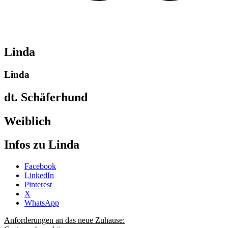
Linda
Linda
dt. Schäferhund
Weiblich
Infos zu Linda
Share
Facebook
the
LinkedIn
post
Pinterest
"Linda-
X
2010"
WhatsApp
Anforderungen an das neue Zuhause: