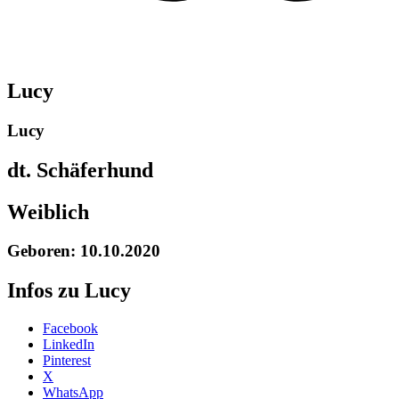
Lucy
Lucy
dt. Schäferhund
Weiblich
Geboren: 10.10.2020
Infos zu Lucy
Share
Facebook
the
LinkedIn
post
Pinterest
"Lucy"
X
WhatsApp