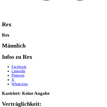
Rex
Rex
Männlich
Infos zu Rex
Share
Facebook
the
LinkedIn
post
Pinterest
"Rex
X
(old)-2010"
WhatsApp
Kastriert: Keine Angabe
Verträglichkeit: