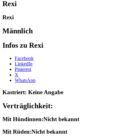
Rexi
Rexi
Männlich
Infos zu Rexi
Share
Facebook
the
LinkedIn
post
Pinterest
"Rexi-
X
2008"
WhatsApp
Kastriert: Keine Angabe
Verträglichkeit:
Mit Hündinnen:Nicht bekannt
Mit Rüden:Nicht bekannt