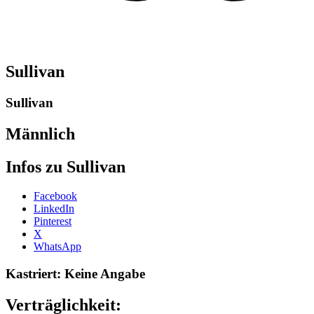
Sullivan
Sullivan
Männlich
Infos zu Sullivan
Share
Facebook
the
LinkedIn
post
Pinterest
"Sullivan-
X
2013"
WhatsApp
Kastriert: Keine Angabe
Verträglichkeit: