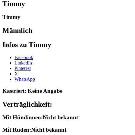
Timmy
Timmy
Männlich
Infos zu Timmy
Share
Facebook
the
LinkedIn
post
Pinterest
"Timmy-
X
2005"
WhatsApp
Kastriert: Keine Angabe
Verträglichkeit:
Mit Hündinnen:Nicht bekannt
Mit Rüden:Nicht bekannt