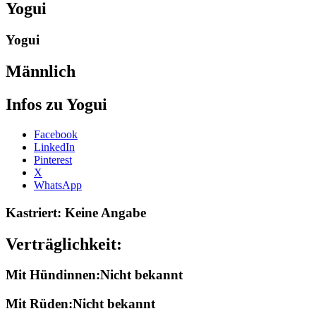
Yogui
Yogui
Männlich
Infos zu Yogui
Share
Facebook
the
LinkedIn
post
Pinterest
"Yogui-
X
2005"
WhatsApp
Kastriert: Keine Angabe
Verträglichkeit:
Mit Hündinnen:Nicht bekannt
Mit Rüden:Nicht bekannt