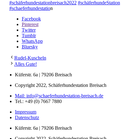
#schäferhundestationbreisach2022
#schäferhundeStation
#schaeferhundestatio
n
Share
Facebook
the
Pinterest
post
Twitter
"Wie
Tumblr
wir
WhatsApp
unseren
Bluesky
„Ben“
gefunden
Rudel-Kuscheln
haben"
Alles Gute!
Küferstr. 6a | 79206 Breisach
Copyright 2022, Schäferhundestation Breisach
Mail: info@schaeferhundestation-breisach.de
Tel.: +49 (0) 7667 7880
Impressum
Datenschutz
Küferstr. 6a | 79206 Breisach
Copyright 2022, Schäferhundestation Breisach