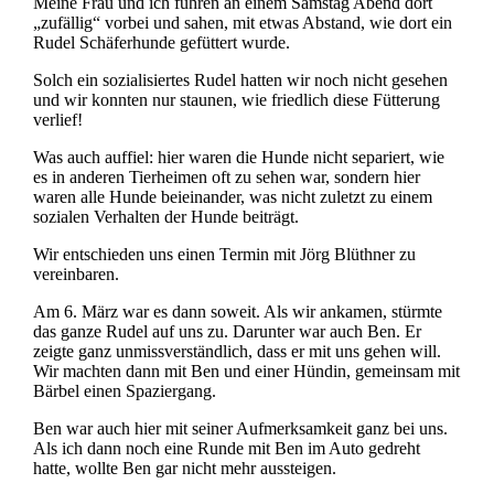
Meine Frau und ich fuhren an einem Samstag Abend dort
„zufällig“ vorbei und sahen, mit etwas Abstand, wie dort ein
Rudel Schäferhunde gefüttert wurde.
Solch ein sozialisiertes Rudel hatten wir noch nicht gesehen
und wir konnten nur staunen, wie friedlich diese Fütterung
verlief!
Was auch auffiel: hier waren die Hunde nicht separiert, wie
es in anderen Tierheimen oft zu sehen war, sondern hier
waren alle Hunde beieinander, was nicht zuletzt zu einem
sozialen Verhalten der Hunde beiträgt.
Wir entschieden uns einen Termin mit Jörg Blüthner zu
vereinbaren.
Am 6. März war es dann soweit. Als wir ankamen, stürmte
das ganze Rudel auf uns zu. Darunter war auch Ben. Er
zeigte ganz unmissverständlich, dass er mit uns gehen will.
Wir machten dann mit Ben und einer Hündin, gemeinsam mit
Bärbel einen Spaziergang.
Ben war auch hier mit seiner Aufmerksamkeit ganz bei uns.
Als ich dann noch eine Runde mit Ben im Auto gedreht
hatte, wollte Ben gar nicht mehr aussteigen.