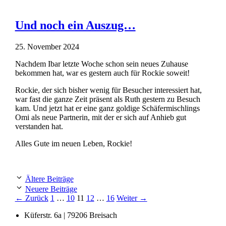
Und noch ein Auszug…
25. November 2024
Nachdem Ibar letzte Woche schon sein neues Zuhause
bekommen hat, war es gestern auch für Rockie soweit!
Rockie, der sich bisher wenig für Besucher interessiert hat,
war fast die ganze Zeit präsent als Ruth gestern zu Besuch
kam. Und jetzt hat er eine ganz goldige Schäfermischlings
Omi als neue Partnerin, mit der er sich auf Anhieb gut
verstanden hat.
Alles Gute im neuen Leben, Rockie!
Ältere Beiträge
Neuere Beiträge
Seite
Seite
Seite
Seite
Seite
←
Zurück
1
…
10
11
12
…
16
Weiter
→
Küferstr. 6a | 79206 Breisach