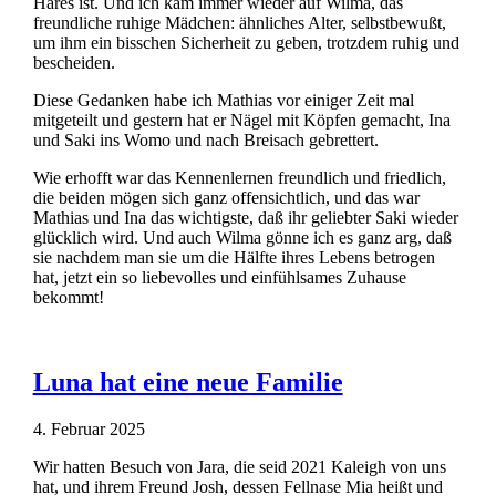
Hares ist. Und ich kam immer wieder auf Wilma, das
freundliche ruhige Mädchen: ähnliches Alter, selbstbewußt,
um ihm ein bisschen Sicherheit zu geben, trotzdem ruhig und
bescheiden.
Diese Gedanken habe ich Mathias vor einiger Zeit mal
mitgeteilt und gestern hat er Nägel mit Köpfen gemacht, Ina
und Saki ins Womo und nach Breisach gebrettert.
Wie erhofft war das Kennenlernen freundlich und friedlich,
die beiden mögen sich ganz offensichtlich, und das war
Mathias und Ina das wichtigste, daß ihr geliebter Saki wieder
glücklich wird. Und auch Wilma gönne ich es ganz arg, daß
sie nachdem man sie um die Hälfte ihres Lebens betrogen
hat, jetzt ein so liebevolles und einfühlsames Zuhause
bekommt!
Luna hat eine neue Familie
4. Februar 2025
Wir hatten Besuch von Jara, die seid 2021 Kaleigh von uns
hat, und ihrem Freund Josh, dessen Fellnase Mia heißt und